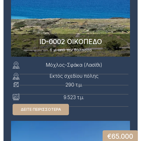
ID-0002 ΟΙΚΟΠΕΔΟ
6 μ. από την θάλασσα
Μόχλος-Σφάκα (Λασίθι)
Εκτός σχεδίου πόλης
290 τ.μ.
9.523 τ.μ.
ΔΕΊΤΕ ΠΕΙΡΙΣΣΌΤΕΡΑ
€65.000