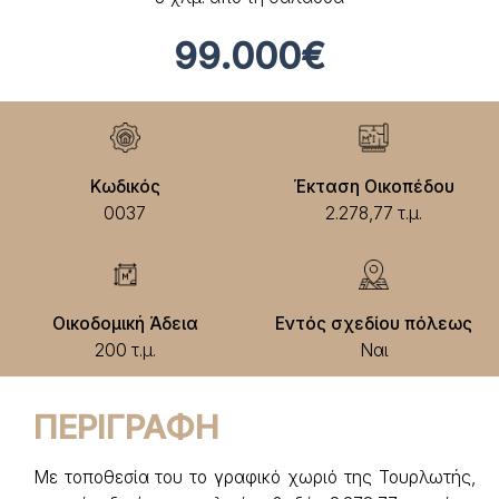
99.000€
Κωδικός
Έκταση Οικοπέδου
0037
2.278,77 τ.μ.
Οικοδομική Άδεια
Εντός σχεδίου πόλεως
200 τ.μ.
Ναι
ΠΕΡΙΓΡΑΦΗ
Με τοποθεσία του το γραφικό χωριό της Τουρλωτής,