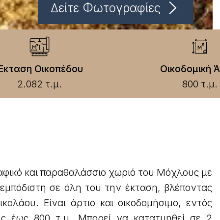
Δείτε Φωτογραφίες
Έκταση Οικοπέδου
Οικοδομική Ά
2.082 τ.μ.
800 τ.μ.
ραφικό και παραθαλάσσιο χωριό του Μόχλους με
ανεμπόδιστη σε όλη του την έκταση, βλέποντας
κολάου. Είναι άρτιο και οικοδομήσιμο, εντός
ης έως 800 τ.μ. Μπορεί να κατατμηθεί σε 2