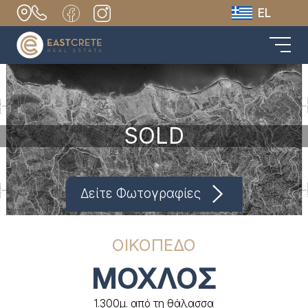
EL
SOLD
Δείτε Φωτογραφίες
ΟΙΚΟΠΕΔΟ
ΜΟΧΛΟΣ
1.300μ. από τη θάλασσα