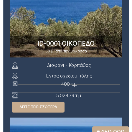
ID-0001 ΟΙΚΟΠΕΔΟ
50 μ. από την θάλασσα
Διαφάνι - Καρπάθος
Εντός σχεδίου πόλης
400 τ.μ.
5.024.79 τ.μ.
ΔΕΊΤΕ ΠΕΙΡΙΣΣΌΤΕΡΑ