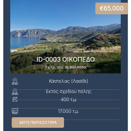
€65.000
ID-0003 ΟΙΚΟΠΕΔΟ
1 χλμ. από τη θάλασσα
Κάστελας (Λασίθι)
Εκτός σχεδίου πόλης
400 τ.μ.
17.000 τ.μ.
ΔΕΊΤΕ ΠΕΙΡΙΣΣΌΤΕΡΑ