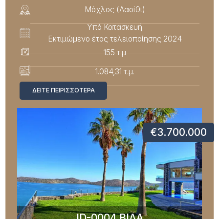
Μόχλος (Λασίθι)
Υπό Κατασκευή
Εκτιμώμενο έτος τελειοποίησης 2024
155 τ.μ
1.084,31 τ.μ.
ΔΕΊΤΕ ΠΕΙΡΙΣΣΌΤΕΡΑ
€3.700.000
ID-0004 ΒΙΛΑ