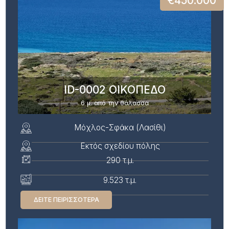
€450.000
ID-0002 ΟΙΚΟΠΕΔΟ
6 μ. από την θάλασσα
Μόχλος-Σφάκα (Λασίθι)
Εκτός σχεδίου πόλης
290 τ.μ.
9.523 τ.μ.
ΔΕΊΤΕ ΠΕΙΡΙΣΣΌΤΕΡΑ