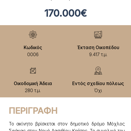
170.000€
Κωδικός
Έκταση Οικοπέδου
0006
9.417 τ.μ.
Οικοδομική Άδεια
Εντός σχεδίου πόλεως
280 τ.μ.
Όχι
ΠΕΡΙΓΡΑΦΗ
Το ακίνητο βρίσκεται στον δημοτικό δρόμο Μόχλος
Σφάκας στον Νομό Λασιθίου Κρήτης. Το συνολικό του